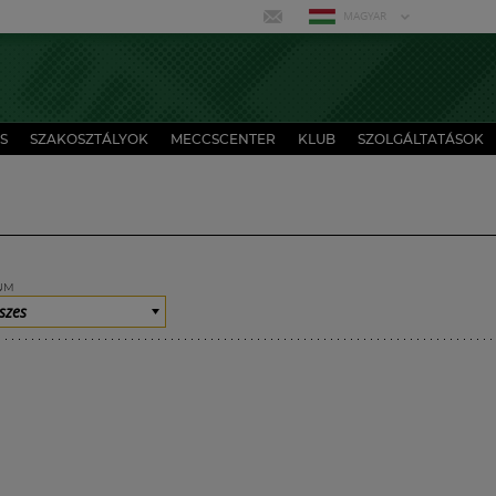
MAGYAR
S
SZAKOSZTÁLYOK
MECCSCENTER
KLUB
SZOLGÁLTATÁSOK
UM
szes