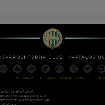
NCVÁROSI TORNA CLUB HIVATALOS H
T
IMPRESSZUM
MODERÁLÁSI ALAPELVEK
HON
rna Club hivatalos honlapja
tó írott és képi anyagok csak a forrás
vel, internetes felhasználás esetén aktív
ználhatóak fel.