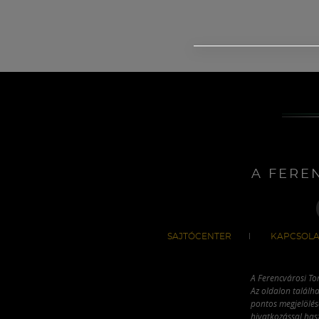
A FERE
SAJTÓCENTER
KAPCSOLA
A Ferencvárosi To
Az oldalon találha
pontos megjelölésé
hivatkozással has