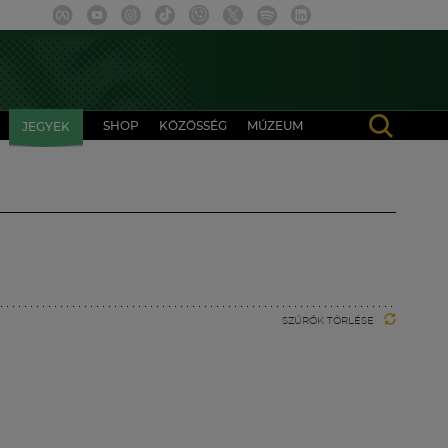
SHOP
KÖZÖSSÉG
MÚZEUM
JEGYEK
SZŰRŐK TÖRLÉSE