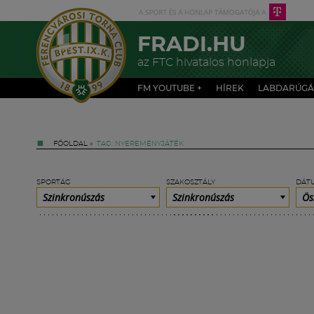
FRADI.HU
az FTC hivatalos honlapja
FM YOUTUBE +
HÍREK
LABDARÚGÁ
FŐOLDAL
»
TAG: NYEREMÉNYJÁTÉK
SPORTÁG
SZAKOSZTÁLY
DÁT
Szinkronúszás
Szinkronúszás
Ös