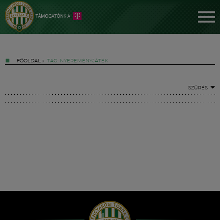
FŐOLDAL
»
TAG: NYEREMÉNYJÁTÉK
SZŰRÉS
Jegyek
FM YouTube +
Hírek