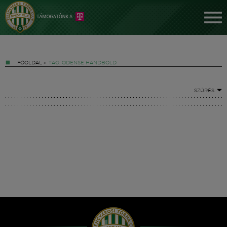
FŐOLDAL
»
TAG: ODENSE HANDBOLD
SZŰRÉS
Jegyek
FM YouTube +
Hírek