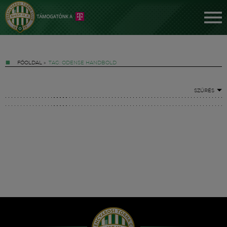
FŐOLDAL
»
TAG: ODENSE HANDBOLD
SZŰRÉS
Jegyek
FM YouTube +
Hírek