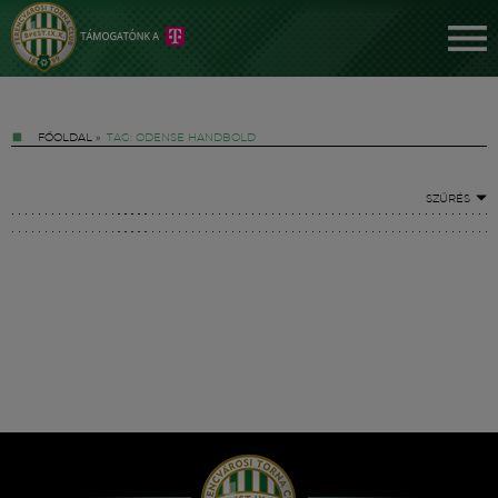
FŐOLDAL
»
TAG: ODENSE HANDBOLD
SZŰRÉS
Jegyek
FM YouTube +
Hírek