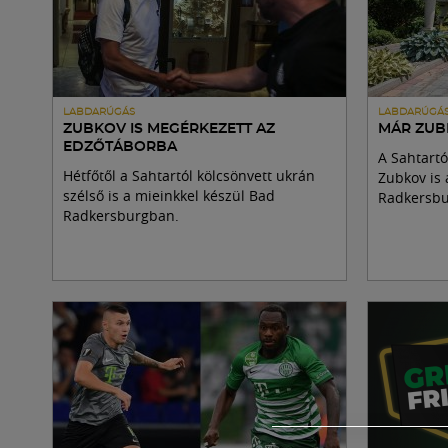
LABDARÚGÁS
LABDARÚGÁ
ZUBKOV IS MEGÉRKEZETT AZ
MÁR ZUB
EDZŐTÁBORBA
A Sahtartó
Hétfőtől a Sahtartól kölcsönvett ukrán
Zubkov is 
szélső is a mieinkkel készül Bad
Radkersbu
Radkersburgban.