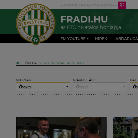
FRADI.HU
az FTC hivatalos honlapja
FM YOUTUBE +
HÍREK
LABDARÚGÁ
FŐOLDAL
»
TAG: OLEKSANDR ZUBKOV
SPORTÁG
SZAKOSZTÁLY
DÁT
Összes
Összes
Ös