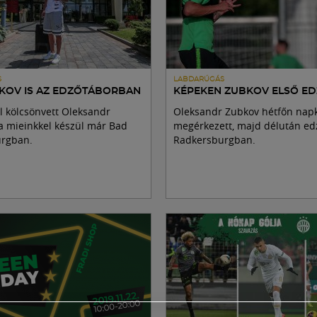
S
LABDARÚGÁS
KOV IS AZ EDZŐTÁBORBAN
KÉPEKEN ZUBKOV ELSŐ ED
l kölcsönvett Oleksandr
Oleksandr Zubkov hétfőn nap
a mieinkkel készül már Bad
megérkezett, majd délután edz
rgban.
Radkersburgban.