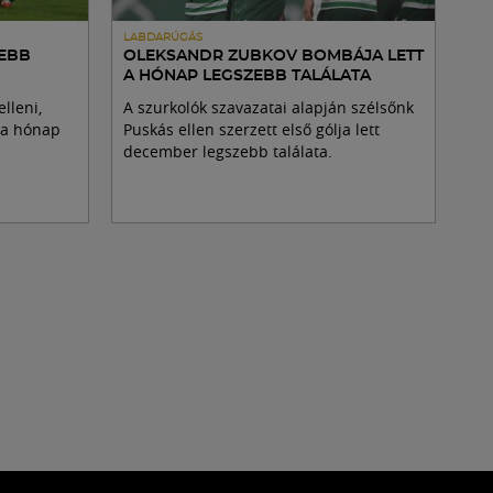
LABDARÚGÁS
ZEBB
OLEKSANDR ZUBKOV BOMBÁJA LETT
A HÓNAP LEGSZEBB TALÁLATA
lleni,
A szurkolók szavazatai alapján szélsőnk
t a hónap
Puskás ellen szerzett első gólja lett
december legszebb találata.