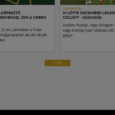
S
LABDARÚGÁS
ELKÉPESZTŐ
KI LŐTTE DECEMBER LEGS
ÉNYEKKEL JÖN A GREEN
GÓLJÁT? - SZAVAZÁS
Zubkov Puskás, vagy Diósgyőr e
22-én, pénteken a Fradi
vagy esetleg Isael találata vol
hagyhatatlan akciók várják
gólja?
kat.
TÖBB