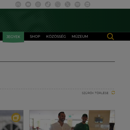
SHOP
KÖZÖSSÉG
MÚZEUM
JEGYEK
SZŰRŐK TÖRLÉSE