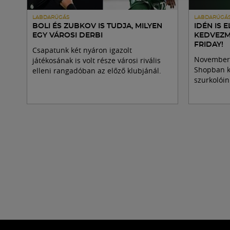
LABDARÚGÁS
LABDARÚGÁ
BOLI ÉS ZUBKOV IS TUDJA, MILYEN
IDÉN IS 
EGY VÁROSI DERBI
KEDVEZM
FRIDAY!
Csapatunk két nyáron igazolt
November 
játékosának is volt része városi rivális
Shopban ki
elleni rangadóban az előző klubjánál.
szurkolóin