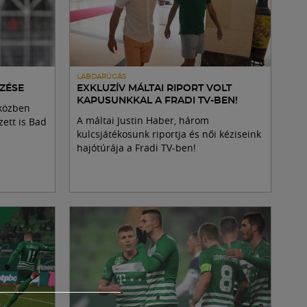
LABDARÚGÁS
ZÉSE
EXKLUZÍV MÁLTAI RIPORT VOLT
KAPUSUNKKAL A FRADI TV-BEN!
közben
A máltai Justin Haber, három
ett is Bad
kulcsjátékosunk riportja és női kéziseink
hajótúrája a Fradi TV-ben!