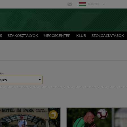
MAGYAR
S
SZAKOSZTÁLYOK
MECCSCENTER
KLUB
SZOLGÁLTATÁSOK
UM
szes