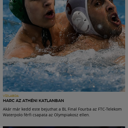
Labdarúgás
Szakosztályok
Meccscenter
Klub
Szolgáltatások
Shop
VÍZILABDA
HARC AZ ATHÉNI KATLANBAN
Akár már kedd este bejuthat a BL Final Fourba az FTC-Telekom
Közösség
Waterpolo férfi csapata az Olympiakosz ellen.