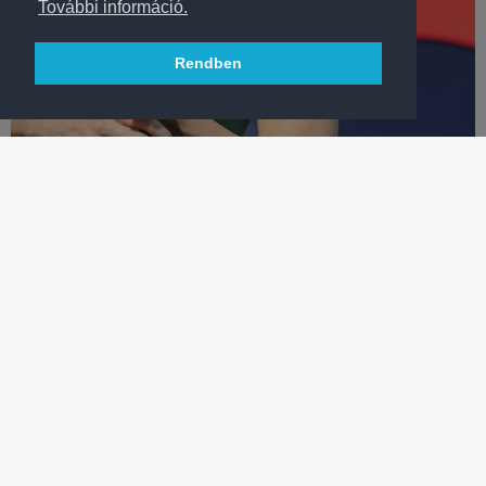
További információ.
Rendben
VÍZILABDA
ELSŐ BL-TRÓFEÁJUKAT SZEREZHETIK MEG NŐI
PÓLÓSAINK
Az Olympiakosz legyőzésével történelmi sikert érhet el a
döntőben az FTC-Telekom női vízilabdacsapata.
TÖBB