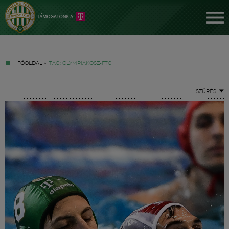
FŐOLDAL
»
TAG: OLYMPIAKOSZ-FTC
SZŰRÉS
Jegyek
FM YouTube +
Hírek