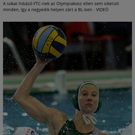
A sokat hibázó FTC-nek az Olympiakosz ellen sem sikerült
minden, így a negyedik helyen zárt a BL-ben - VIDEÓ