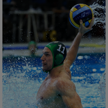
Múzeum
English