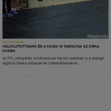
SZINKRONÚSZÁS
VÁLOGATOTTJAINK ÉS A KICSIK IS TAROLTAK AZ ORKA
KUPÁN
Az FTC utánpótlás szinkronúszói három számban is a dobogó
legfelső fokára állhattak fel Székesfehérváron.