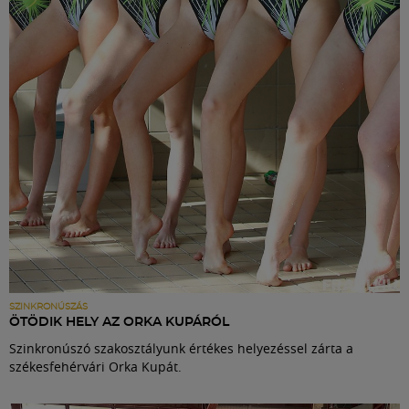
Labdarúgás
Szakosztályok
Meccscenter
Klub
Szolgáltatások
Shop
SZINKRONÚSZÁS
ÖTÖDIK HELY AZ ORKA KUPÁRÓL
Szinkronúszó szakosztályunk értékes helyezéssel zárta a
Közösség
székesfehérvári Orka Kupát.