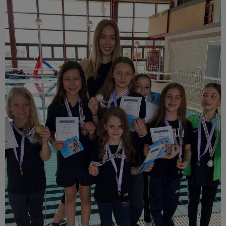
Múzeum
English