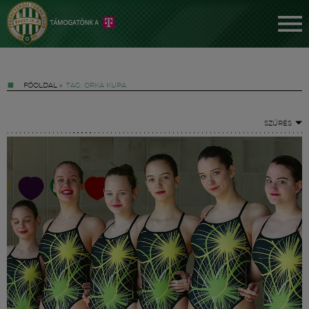
FŐOLDAL
»
TAG: ORKA KUPA
SZŰRÉS
Jegyek
FM YouTube +
Hírek