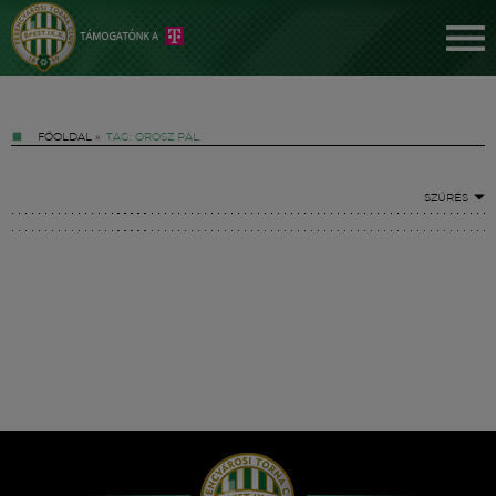
FŐOLDAL
»
TAG: OROSZ PÁL
SZŰRÉS
Jegyek
FM YouTube +
Hírek