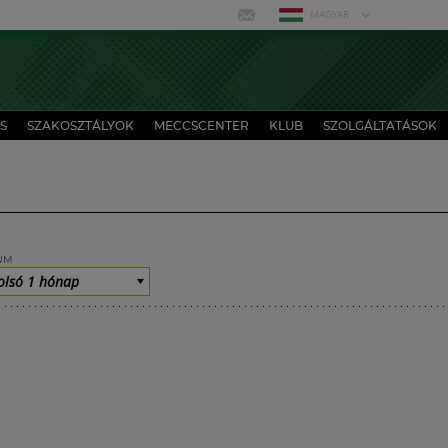
MAGYAR
S
SZAKOSZTÁLYOK
MECCSCENTER
KLUB
SZOLGÁLTATÁSOK
UM
olsó 1 hónap