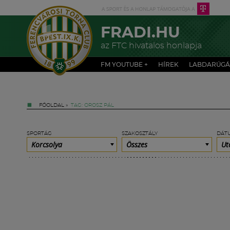
FRADI.HU
az FTC hivatalos honlapja
FM YOUTUBE +
HÍREK
LABDARÚGÁ
FŐOLDAL
»
TAG: OROSZ PÁL
SPORTÁG
SZAKOSZTÁLY
DÁT
Korcsolya
Összes
Ut