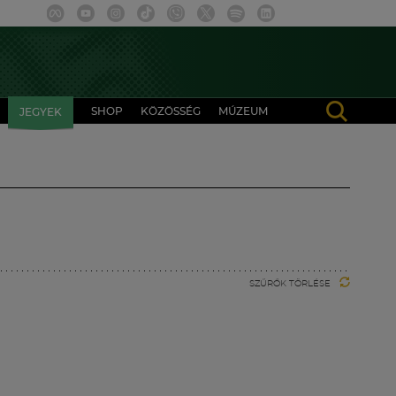
SHOP
KÖZÖSSÉG
MÚZEUM
JEGYEK
SZŰRŐK TÖRLÉSE