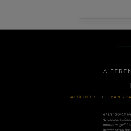
A FERE
SAJTÓCENTER
KAPCSOLA
A Ferencvárosi To
Az oldalon találha
pontos megjelölésé
hivatkozással has