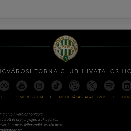
NCVÁROSI TORNA CLUB HIVATALOS H
T
IMPRESSZUM
MODERÁLÁSI ALAPELVEK
HON
rna Club hivatalos honlapja
tó írott és képi anyagok csak a forrás
vel, internetes felhasználás esetén aktív
ználhatóak fel.