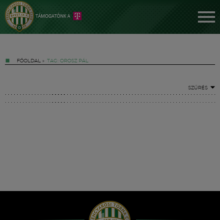
FŐOLDAL
»
TAG: OROSZ PÁL
SZŰRÉS
Jegyek
FM YouTube +
Hírek