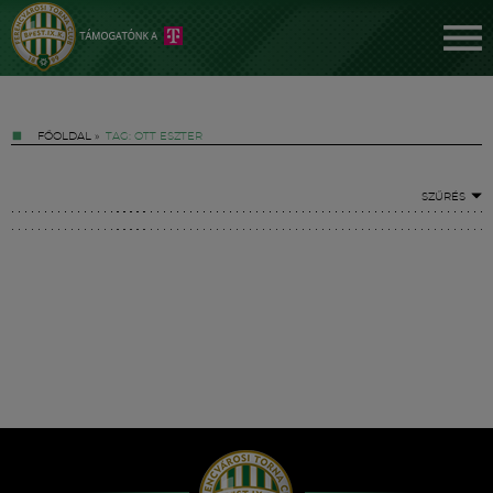
FŐOLDAL
»
TAG: OTT ESZTER
SZŰRÉS
Jegyek
FM YouTube +
Hírek