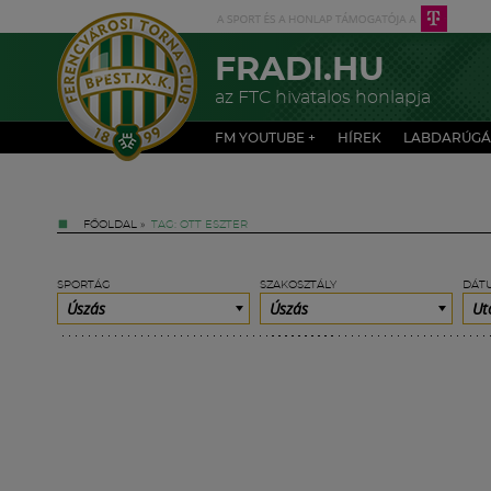
FRADI.HU
az FTC hivatalos honlapja
FM YOUTUBE +
HÍREK
LABDARÚGÁ
FŐOLDAL
»
TAG: OTT ESZTER
SPORTÁG
SZAKOSZTÁLY
DÁT
Úszás
Úszás
Ut