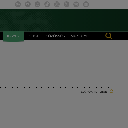
SHOP
KÖZÖSSÉG
MÚZEUM
JEGYEK
SZŰRŐK TÖRLÉSE