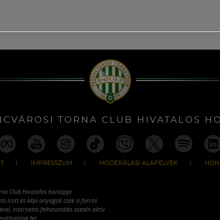
NCVÁROSI TORNA CLUB HIVATALOS H
T
IMPRESSZUM
MODERÁLÁSI ALAPELVEK
HON
rna Club hivatalos honlapja
tó írott és képi anyagok csak a forrás
vel, internetes felhasználás esetén aktív
ználhatóak fel.