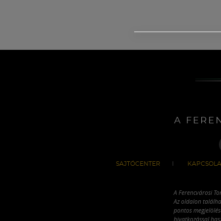
A FERE
SAJTÓCENTER
KAPCSOLA
A Ferencvárosi To
Az oldalon találha
pontos megjelölésé
hivatkozással has