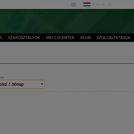
MAGYAR
S
SZAKOSZTÁLYOK
MECCSCENTER
KLUB
SZOLGÁLTATÁSOK
UM
olsó 1 hónap