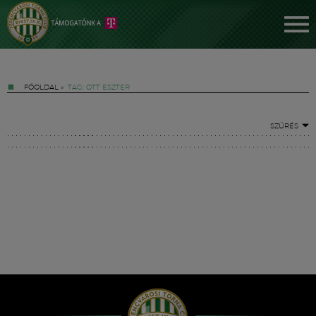
FŐOLDAL
»
TAG: OTT ESZTER
SZŰRÉS
Jegyek
FM YouTube +
Hírek