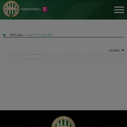
FŐOLDAL
»
TAG: OTT ESZTER
SZŰRÉS
Jegyek
FM YouTube +
Hírek