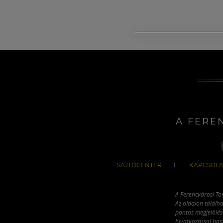
A FERE
SAJTÓCENTER
KAPCSOLA
A Ferencvárosi To
Az oldalon találha
pontos megjelölésé
hivatkozással has