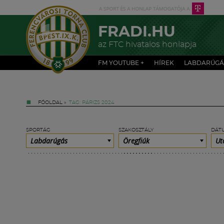
FRADI.HU
az FTC hivatalos honlapja
FM YOUTUBE +
HÍREK
LABDARÚGÁ
FŐOLDAL
»
TAG: PÁRIZS 2024
SPORTÁG
SZAKOSZTÁLY
DÁT
Labdarúgás
Öregfiúk
Ut