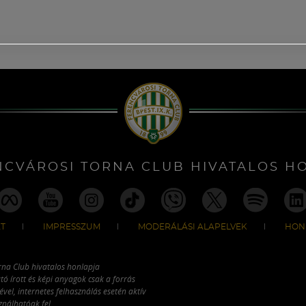
NCVÁROSI TORNA CLUB HIVATALOS H
T
IMPRESSZUM
MODERÁLÁSI ALAPELVEK
HON
rna Club hivatalos honlapja
tó írott és képi anyagok csak a forrás
vel, internetes felhasználás esetén aktív
ználhatóak fel.