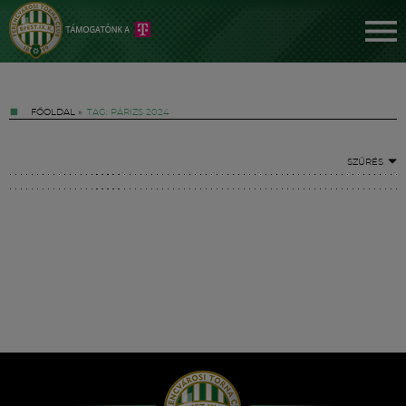
FŐOLDAL
»
TAG: PÁRIZS 2024
SZŰRÉS
Jegyek
FM YouTube +
Hírek