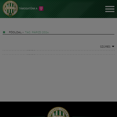
FŐOLDAL
»
TAG: PÁRIZS 2024
SZŰRÉS
Jegyek
FM YouTube +
Hírek