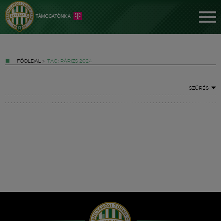
FŐOLDAL
»
TAG: PÁRIZS 2024
SZŰRÉS
Jegyek
FM YouTube +
Hírek