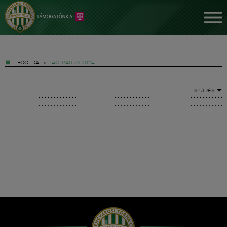
FŐOLDAL
»
TAG: PÁRIZS 2024
SZŰRÉS
Jegyek
FM YouTube +
Hírek