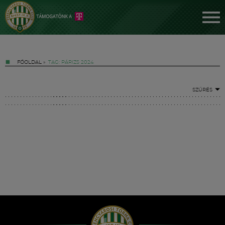
FŐOLDAL
»
TAG: PÁRIZS 2024
SZŰRÉS
Jegyek
FM YouTube +
Hírek