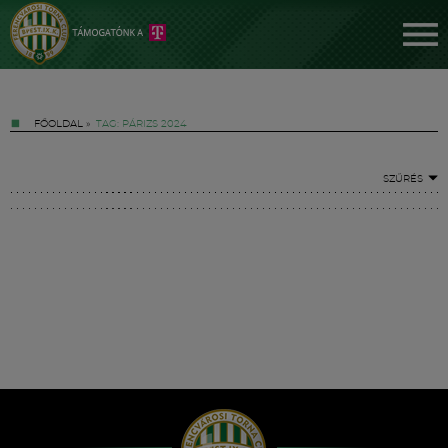
FŐOLDAL
»
TAG: PÁRIZS 2024
SZŰRÉS
Jegyek
FM YouTube +
Hírek