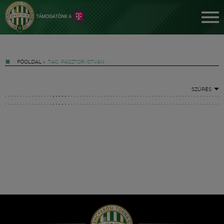
FŐOLDAL
»
TAG: PÁSZTOR ISTVÁN
SZŰRÉS
Jegyek
FM YouTube +
Hírek