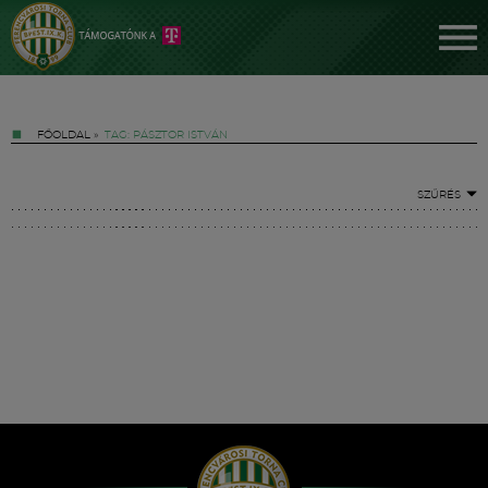
FŐOLDAL
»
TAG: PÁSZTOR ISTVÁN
SZŰRÉS
Jegyek
FM YouTube +
Hírek