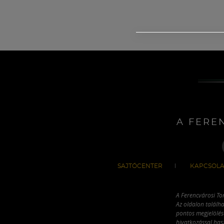
A FERE
SAJTÓCENTER
KAPCSOLA
A Ferencvárosi To
Az oldalon találha
pontos megjelölésé
hivatkozással has