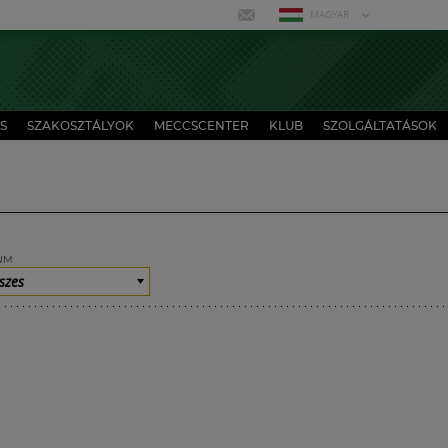
MAGYAR
S
SZAKOSZTÁLYOK
MECCSCENTER
KLUB
SZOLGÁLTATÁSOK
UM
szes