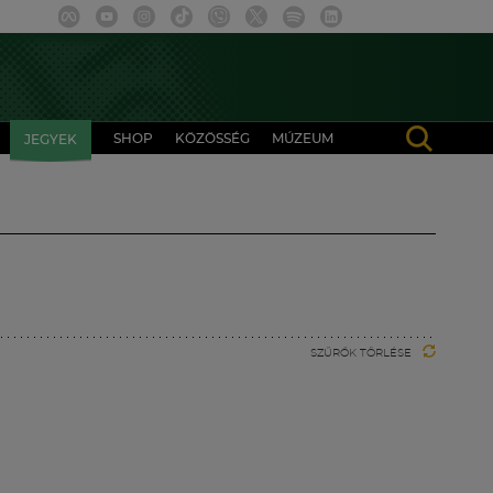
SHOP
KÖZÖSSÉG
MÚZEUM
JEGYEK
SZŰRŐK TÖRLÉSE