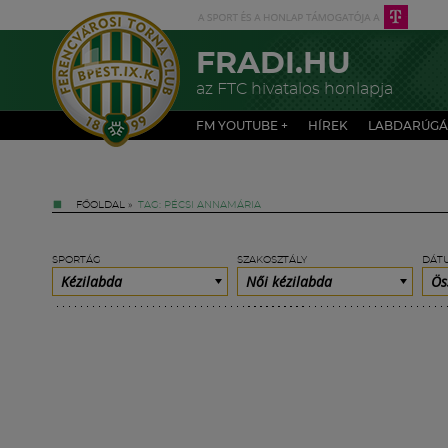
FRADI.HU
az FTC hivatalos honlapja
FM YOUTUBE +
HÍREK
LABDARÚGÁ
FŐOLDAL
»
TAG: PÉCSI ANNAMÁRIA
SPORTÁG
SZAKOSZTÁLY
DÁT
Kézilabda
Női kézilabda
Ös