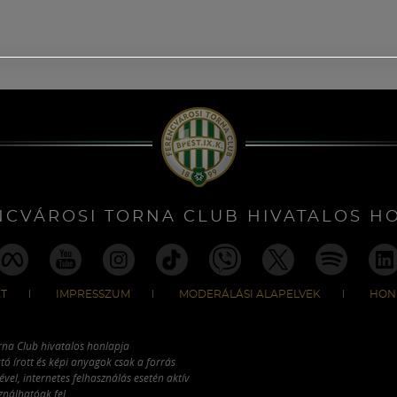
NCVÁROSI TORNA CLUB HIVATALOS H
T
IMPRESSZUM
MODERÁLÁSI ALAPELVEK
HON
rna Club hivatalos honlapja
tó írott és képi anyagok csak a forrás
vel, internetes felhasználás esetén aktív
ználhatóak fel.