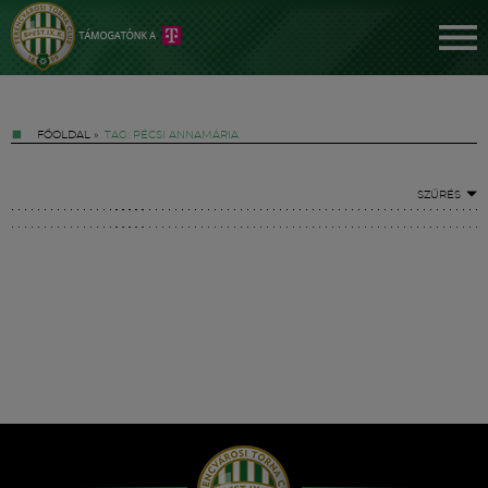
FŐOLDAL
»
TAG: PÉCSI ANNAMÁRIA
SZŰRÉS
Jegyek
FM YouTube +
Hírek