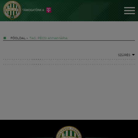
FŐOLDAL
»
TAG: PÉCSI ANNAMÁRIA
SZŰRÉS
Jegyek
FM YouTube +
Hírek