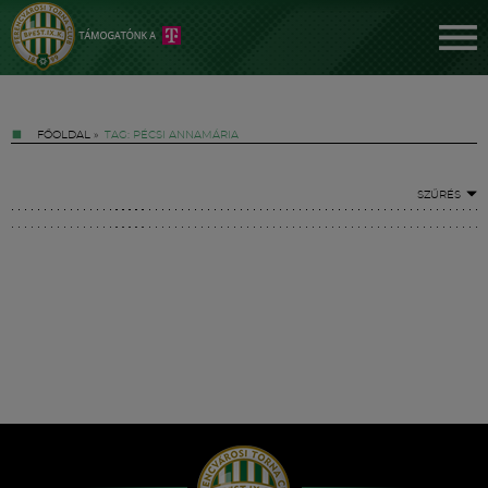
FŐOLDAL
»
TAG: PÉCSI ANNAMÁRIA
SZŰRÉS
Jegyek
FM YouTube +
Hírek