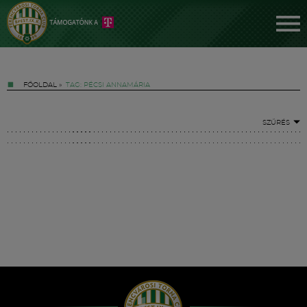
FŐOLDAL
»
TAG: PÉCSI ANNAMÁRIA
SZŰRÉS
Jegyek
FM YouTube +
Hírek