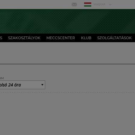
MAGYAR
S
SZAKOSZTÁLYOK
MECCSCENTER
KLUB
SZOLGÁLTATÁSOK
UM
olsó 24 óra