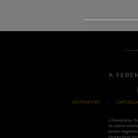
A FERE
SAJTÓCENTER
KAPCSOLA
A Ferencvárosi To
Az oldalon találha
pontos megjelölésé
hivatkozással has