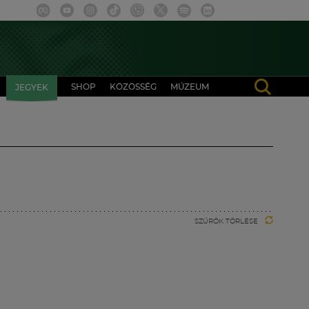
SHOP
KÖZÖSSÉG
MÚZEUM
JEGYEK
SZŰRŐK TÖRLÉSE