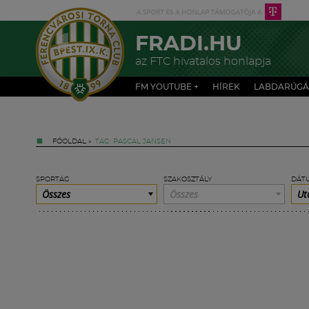
FRADI.HU
az FTC hivatalos honlapja
FM YOUTUBE +
HÍREK
LABDARÚGÁ
FŐOLDAL
»
TAG: PASCAL JANSEN
SPORTÁG
SZAKOSZTÁLY
DÁT
Összes
Összes
Ut