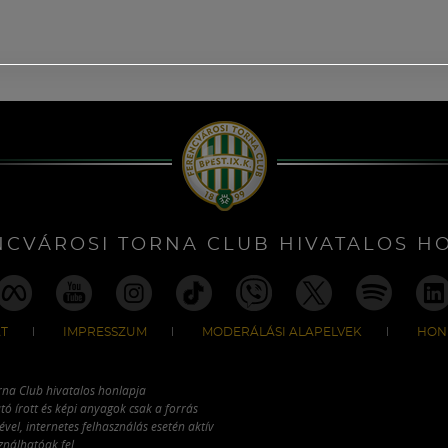
NCVÁROSI TORNA CLUB HIVATALOS H
T
IMPRESSZUM
MODERÁLÁSI ALAPELVEK
HON
rna Club hivatalos honlapja
tó írott és képi anyagok csak a forrás
vel, internetes felhasználás esetén aktív
ználhatóak fel.