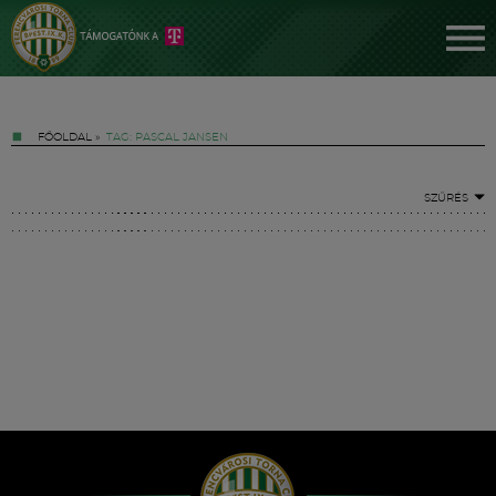
FŐOLDAL
»
TAG: PASCAL JANSEN
SZŰRÉS
Jegyek
FM YouTube +
Hírek