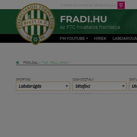
FRADI.HU
az FTC hivatalos honlapja
FM YOUTUBE +
HÍREK
LABDARÚGÁ
FŐOLDAL
»
TAG: PAUL SHAW
SPORTÁG
SZAKOSZTÁLY
DÁT
Labdarúgás
Sétafoci
Ut