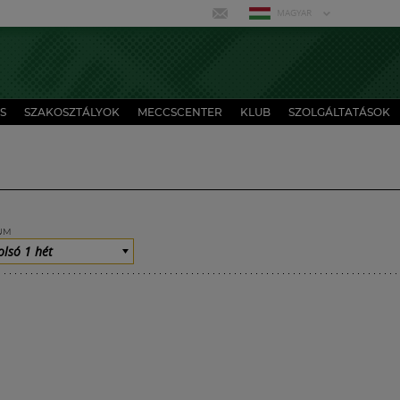
MAGYAR
S
SZAKOSZTÁLYOK
MECCSCENTER
KLUB
SZOLGÁLTATÁSOK
UM
olsó 1 hét