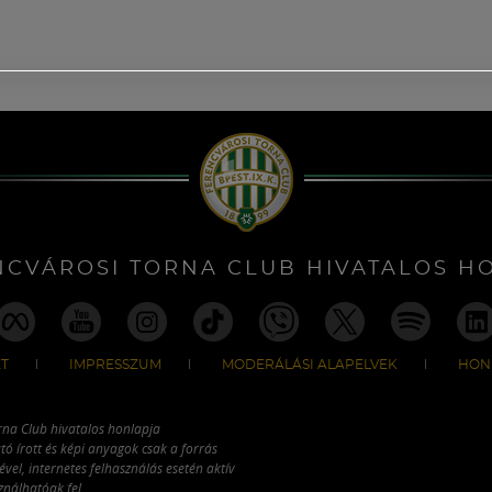
NCVÁROSI TORNA CLUB HIVATALOS H
T
IMPRESSZUM
MODERÁLÁSI ALAPELVEK
HON
rna Club hivatalos honlapja
tó írott és képi anyagok csak a forrás
vel, internetes felhasználás esetén aktív
ználhatóak fel.