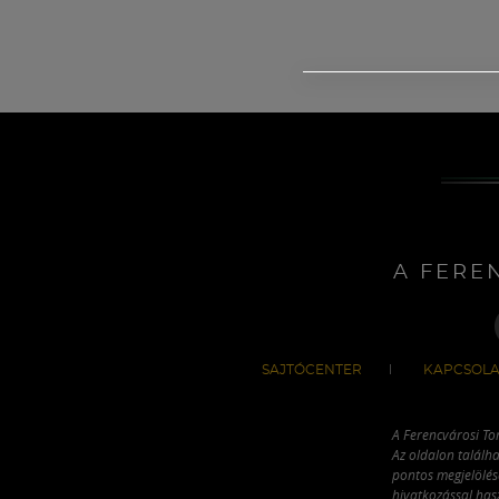
A FERE
SAJTÓCENTER
KAPCSOLA
A Ferencvárosi To
Az oldalon találha
pontos megjelölésé
hivatkozással has