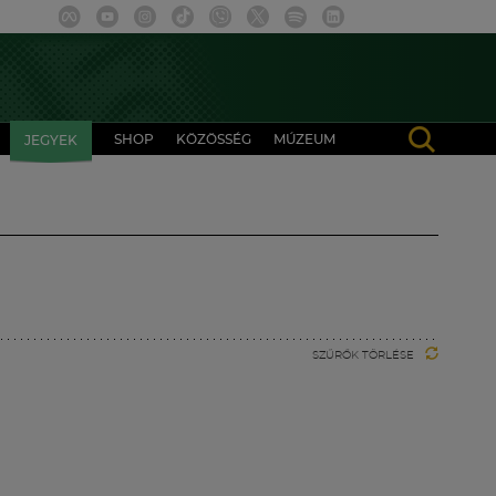
SHOP
KÖZÖSSÉG
MÚZEUM
JEGYEK
SZŰRŐK TÖRLÉSE