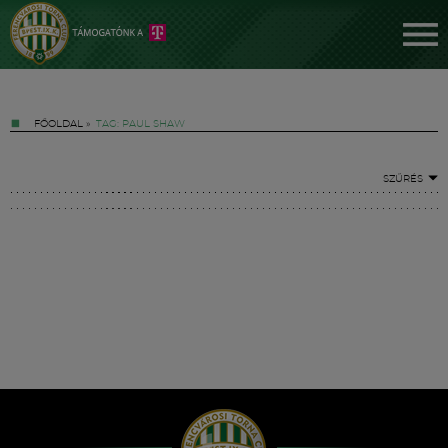
FŐOLDAL
»
TAG: PAUL SHAW
SZŰRÉS
Jegyek
FM YouTube +
Hírek