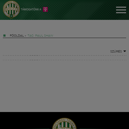
FŐOLDAL
»
TAG: PAUL SHAW
SZŰRÉS
Jegyek
FM YouTube +
Hírek