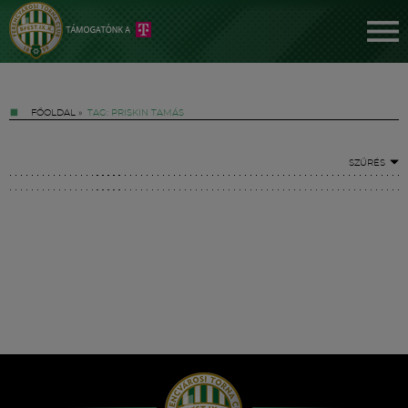
FŐOLDAL
»
TAG: PRISKIN TAMÁS
SZŰRÉS
Jegyek
FM YouTube +
Hírek