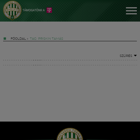
FŐOLDAL
»
TAG: PRISKIN TAMÁS
SZŰRÉS
Jegyek
FM YouTube +
Hírek