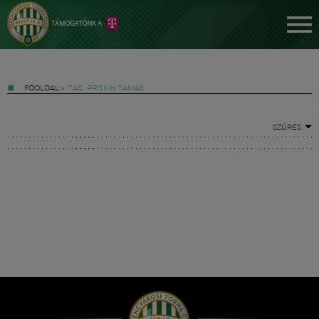
FŐOLDAL
»
TAG: PRISKIN TAMÁS
SZŰRÉS
Jegyek
FM YouTube +
Hírek