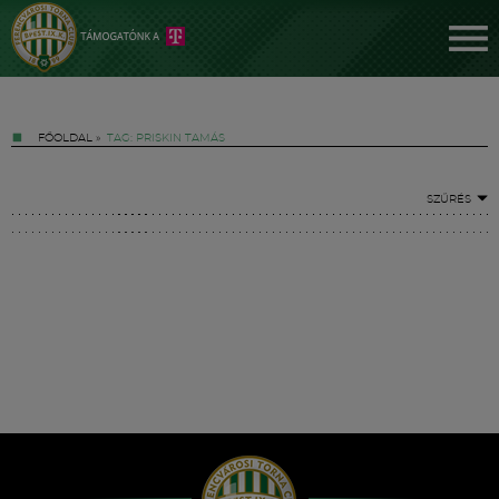
FŐOLDAL
»
TAG: PRISKIN TAMÁS
SZŰRÉS
Jegyek
FM YouTube +
Hírek