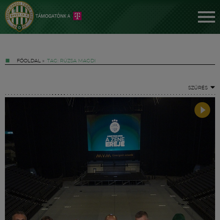
FŐOLDAL
»
TAG: RÚZSA MAGDI
SZŰRÉS
Jegyek
FM YouTube +
Hírek