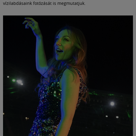
vízilabdásaink fotózását is megmutatjuk.