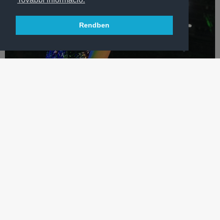
Rendben
LABDARÚGÁS
OLÉ! – A RÚZSA MAGDI-SLÁGER KLIPJÉNEK KULISSZATITKAI
A Nagy Fradi Lemez producere nyilatkozott az album
slágerének nemrég megjelent friss klipjéről – VIDEÓ!