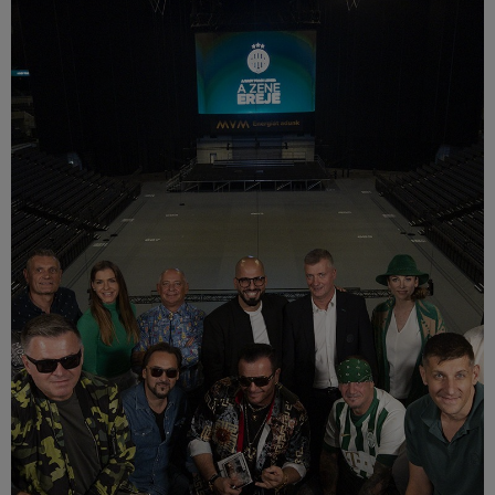
Múzeum
English