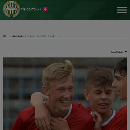
FŐOLDAL
»
TAG: RADNÓTI DÁNIEL
SZŰRÉS
Jegyek
FM YouTube +
Hírek