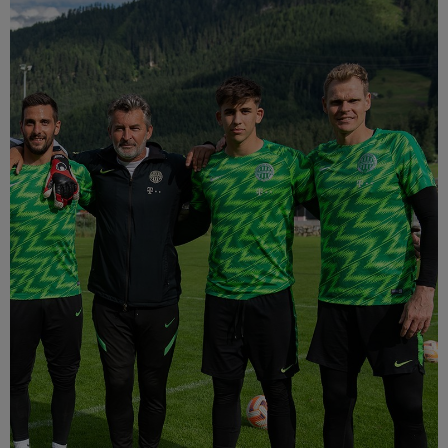
Múzeum
English