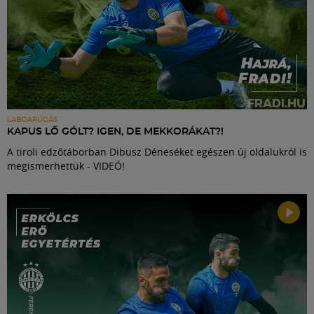
LABDARÚGÁS
KAPUS LŐ GÓLT? IGEN, DE MEKKORÁKAT?!
A tiroli edzőtáborban Dibusz Déneséket egészen új oldalukról is
megismerhettük - VIDEÓ!