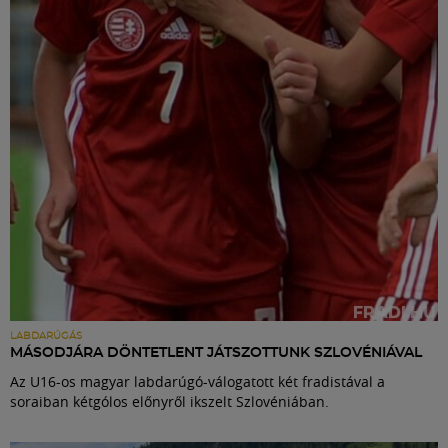
Labdarúgás
Szakosztályok
Meccscenter
Klub
Szolgáltatások
Shop
LABDARÚGÁS
MÁSODJÁRA DÖNTETLENT JÁTSZOTTUNK SZLOVÉNIÁVAL
Az U16-os magyar labdarúgó-válogatott két fradistával a
Közösség
soraiban kétgólos előnyről ikszelt Szlovéniában.