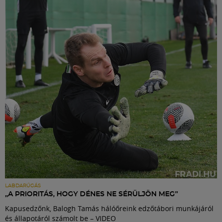
LABDARÚGÁS
„A PRIORITÁS, HOGY DÉNES NE SÉRÜLJÖN MEG”
Kapusedzőnk, Balogh Tamás hálóőreink edzőtábori munkájáról
és állapotáról számolt be – VIDEO