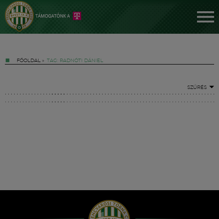
FŐOLDAL
»
TAG: RADNÓTI DÁNIEL
SZŰRÉS
Jegyek
FM YouTube +
Hírek