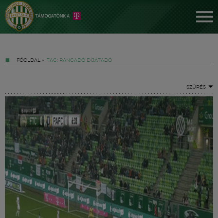
FŐOLDAL
»
TAG: RANGADÓ DÍJÁTADÓ
SZŰRÉS
Jegyek
FM YouTube +
Hírek