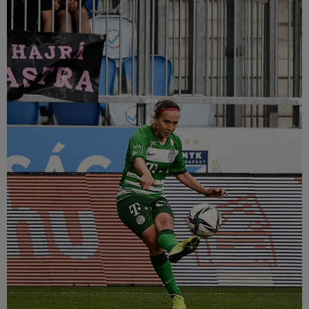
Múzeum
English