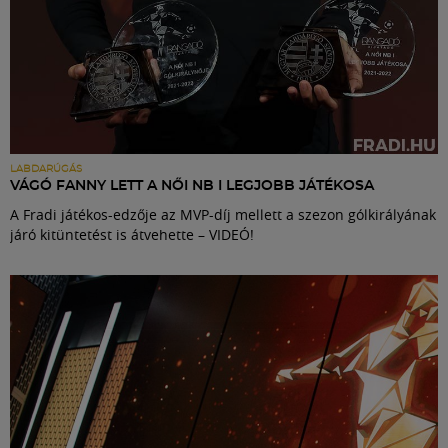
LABDARÚGÁS
VÁGÓ FANNY LETT A NŐI NB I LEGJOBB JÁTÉKOSA
A Fradi játékos-edzője az MVP-díj mellett a szezon gólkirályának
járó kitüntetést is átvehette – VIDEÓ!