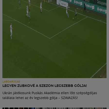
Labdarúgás
Szakosztályok
Meccscenter
Klub
Szolgáltatások
Shop
LABDARÚGÁS
LEGYEN ZUBKOVÉ A SZEZON LEGSZEBB GÓLJA!
Ukrán játékosunk Puskás Akadémia ellen lőtt szépségdíjas
Közösség
találata lehet az év legszebb gólja – SZAVAZÁS!