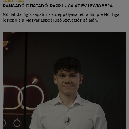
LABDARÚGÁS
RANGADÓ-DÍJÁTADÓ: PAPP LUCA AZ ÉV LEGJOBBJA!
Női labdarúgócsapatunk középpályása lett a Simple Női Liga
legjobbja a Magyar Labdarúgó Szövetség gáláján.