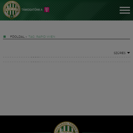
FŐOLDAL
»
TAG: RAPID WIEN
SZŰRÉS
Jegyek
FM YouTube +
Hírek