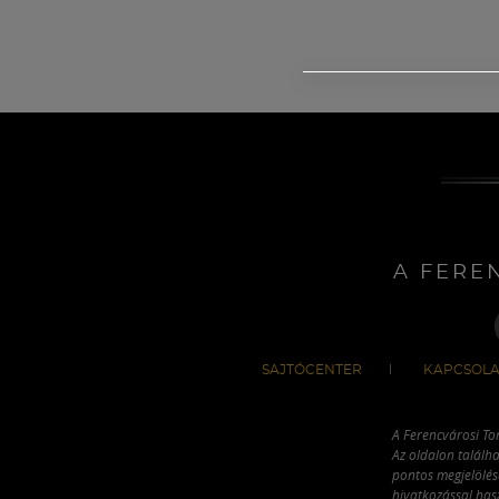
A FERE
SAJTÓCENTER
KAPCSOLA
A Ferencvárosi To
Az oldalon találha
pontos megjelölésé
hivatkozással has