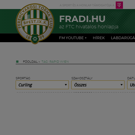
FRADI.HU
az FTC hivatalos honlapja
FM YOUTUBE +
HÍREK
LABDARÚGÁ
FŐOLDAL
»
TAG: RAPID WIEN
SPORTÁG
SZAKOSZTÁLY
DÁT
Curling
Összes
Ut