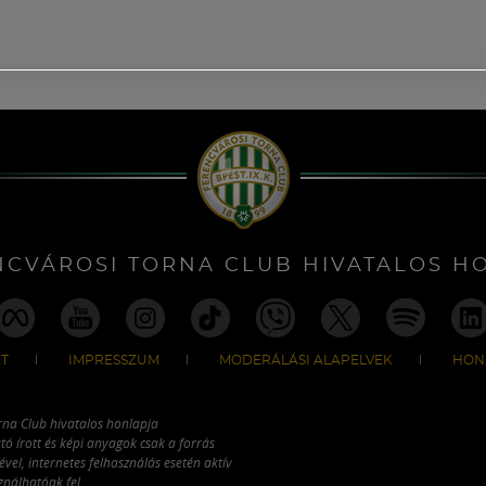
NCVÁROSI TORNA CLUB HIVATALOS H
T
IMPRESSZUM
MODERÁLÁSI ALAPELVEK
HON
rna Club hivatalos honlapja
tó írott és képi anyagok csak a forrás
vel, internetes felhasználás esetén aktív
ználhatóak fel.