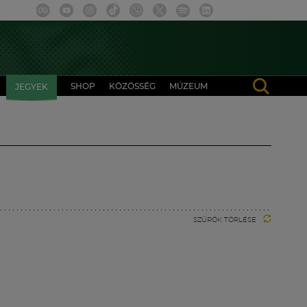
SHOP
KÖZÖSSÉG
MÚZEUM
JEGYEK
SZŰRŐK TÖRLÉSE