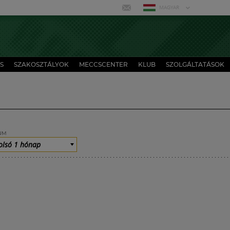
MAGYAR
S
SZAKOSZTÁLYOK
MECCSCENTER
KLUB
SZOLGÁLTATÁSOK
UM
olsó 1 hónap