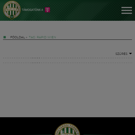
FŐOLDAL
»
TAG: RAPID WIEN
SZŰRÉS
Jegyek
FM YouTube +
Hírek