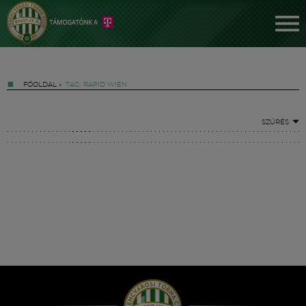
FŐOLDAL
»
TAG: RAPID WIEN
SZŰRÉS
Jegyek
FM YouTube +
Hírek