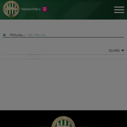
FŐOLDAL
»
TAG: ROLIKA
SZŰRÉS
Jegyek
FM YouTube +
Hírek