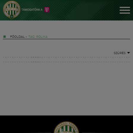
FŐOLDAL
»
TAG: ROLIKA
SZŰRÉS
Jegyek
FM YouTube +
Hírek