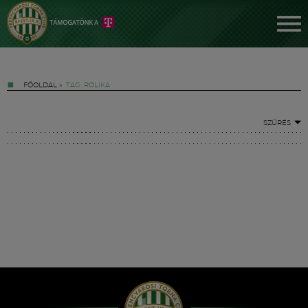
FŐOLDAL
»
TAG: ROLIKA
SZŰRÉS
Jegyek
FM YouTube +
Hírek