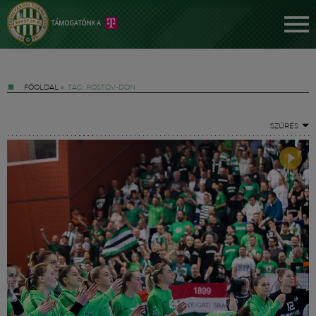
FŐOLDAL
»
TAG: ROSTOV-DON
SZŰRÉS
Jegyek
FM YouTube +
Hírek