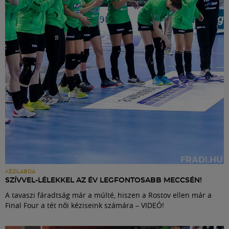
Labdarúgás
Szakosztályok
Meccscenter
Klub
Szolgáltatások
Shop
KÉZILABDA
SZÍVVEL-LÉLEKKEL AZ ÉV LEGFONTOSABB MECCSÉN!
A tavaszi fáradtság már a múlté, hiszen a Rostov ellen már a
Közösség
Final Four a tét női kéziseink számára – VIDEÓ!