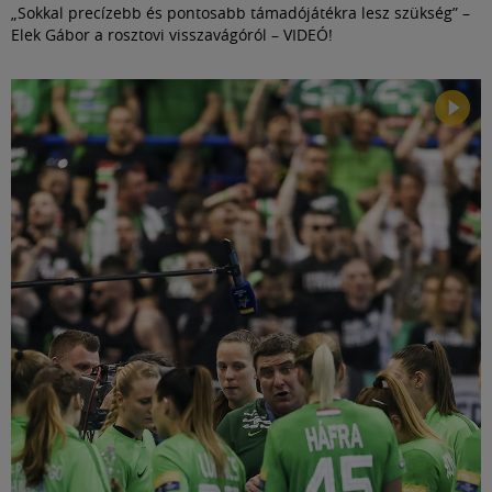
„Sokkal precízebb és pontosabb támadójátékra lesz szükség” –
Elek Gábor a rosztovi visszavágóról – VIDEÓ!