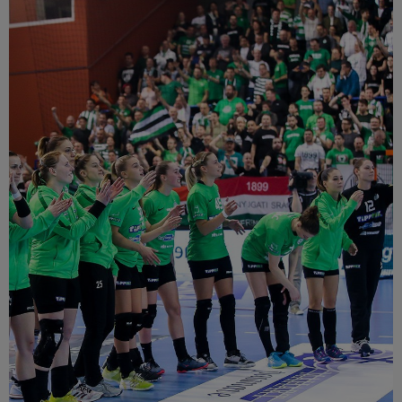
Múzeum
English