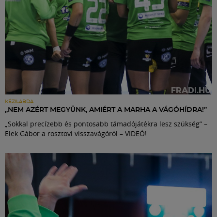
KÉZILABDA
„NEM AZÉRT MEGYÜNK, AMIÉRT A MARHA A VÁGÓHÍDRA!”
„Sokkal precízebb és pontosabb támadójátékra lesz szükség” –
Elek Gábor a rosztovi visszavágóról – VIDEÓ!