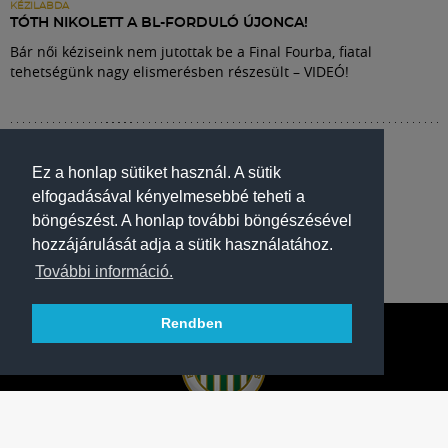
KÉZILABDA
TÓTH NIKOLETT A BL-FORDULÓ ÚJONCA!
Bár női kéziseink nem jutottak be a Final Fourba, fiatal
tehetségünk nagy elismerésben részesült – VIDEÓ!
Ez a honlap sütiket használ. A sütik
elfogadásával kényelmesebbé teheti a
böngészést. A honlap további böngészésével
hozzájárulását adja a sütik használatához.
További információ.
Rendben
A FERENCVÁROSI TORNA CLUB HIVATALOS